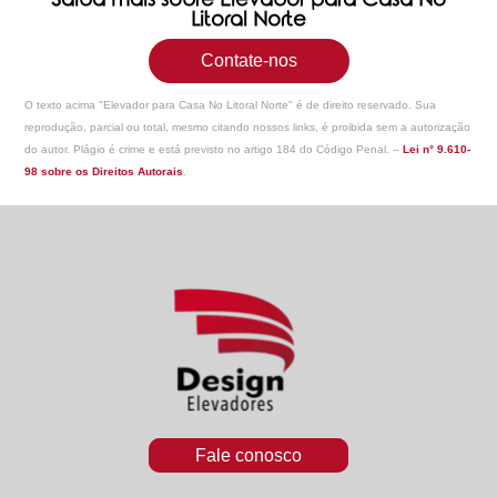
Saiba mais sobre Elevador para Casa No
Litoral Norte
Contate-nos
O texto acima "
Elevador para Casa No Litoral Norte
" é de direito reservado. Sua
reprodução, parcial ou total, mesmo citando nossos links, é proibida sem a autorização
do autor. Plágio é crime e está previsto no artigo 184 do Código Penal. –
Lei n° 9.610-
98 sobre os Direitos Autorais
.
Fale conosco