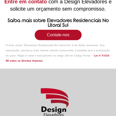
Entre em contato
com a Design Elevadores e
solicite um orçamento sem compromisso.
Saiba mais sobre Elevadores Residenciais No
Litoral Sul
Contate-nos
O texto acima "
Elevadores Residenciais No Litoral Sul
" é de direito reservado. Sua
reprodução, parcial ou total, mesmo citando nossos links, é proibida sem a autorização
do autor. Plágio é crime e está previsto no artigo 184 do Código Penal. –
Lei n° 9.610-
98 sobre os Direitos Autorais
.